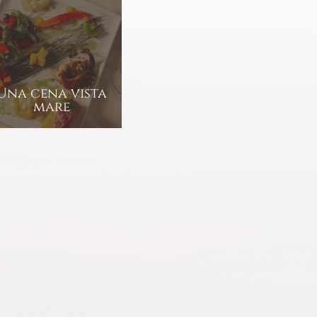
Una cena vista
mare