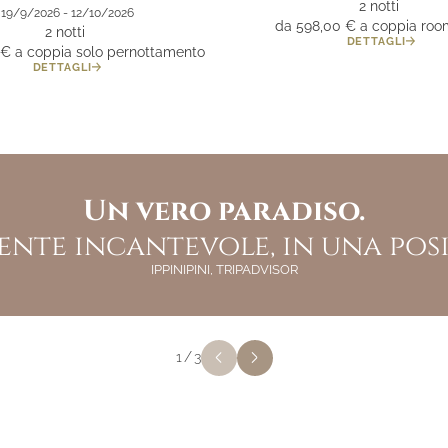
2 notti
Lounge bar
19/9/2026 - 12/10/2026
da 598,00 €
a coppia roo
2 notti
DETTAGLI
 €
a coppia solo pernottamento
DETTAGLI
nerante... Soggiorno fantas
posto che cerchi da tempo esi
Un vero paradiso.
nte incantevole, in una pos
stonata nello stupendo mar
erfetto. Ci ritorneremo sicu
RAFFABIANCA177, TRIPADVISOR
Carducci.
IPPINIPINI, TRIPADVISOR
TAGMA2025, TRIPADVISOR
1
/
3