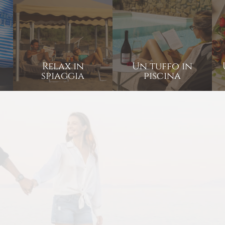
Relax in
Un tuffo in
spiaggia
piscina