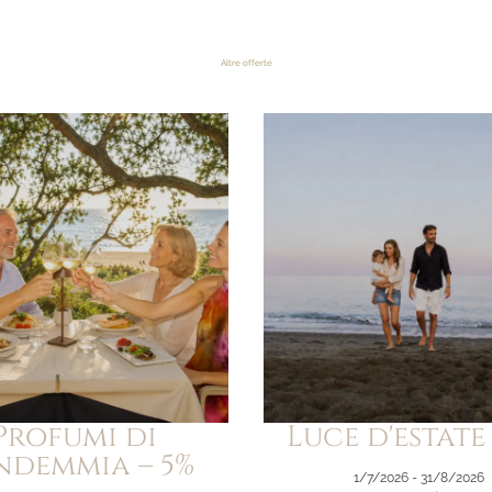
Altre offerte
La Dolce Vita
Profumi di
Luce d'estate 
Sabbia dorata
ndemmia – 5%
Piscina e relax
1/7/2026 - 31/8/2026
Ristorante sul mare