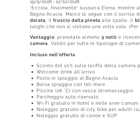
19/9/2026 - 12/10/2026
“Eccola, finalmente” sussurra Elena, mentre at
Bagno Acacia. Marco la segue con il sorriso di
dorata
, il
fruscio della pineta
alle spalle, il
bl
luoghi che non si visitano una volta sola. (Per 
Vantaggio
: prenotate almeno
5 notti
e riceve
camera
. Valido per tutte le tipologie di camer
Incluso nell'offerta
Sconto del 10% sulla tariffa della camera p
Welcome drink all'arrivo
Posto in spiaggia al Bagno Acacia
Borsa spiaggia con teli mare
Piscina (28 °C) con vasca idromassaggio
Parcheggio auto riservato
Wi-Fi gratuito in hotel e nelle aree comuni
Noleggio gratuito di city bike per adulti (s
Noleggio gratuito di canoe e SUP