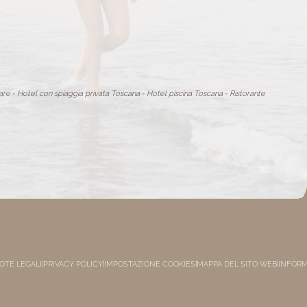
are
-
Hotel con spiaggia privata Toscana
-
Hotel piscina Toscana
-
Ristorante
OTE LEGALI
|
PRIVACY POLICY
|
IMPOSTAZIONE COOKIES
|
MAPPA DEL SITO WEB
|
INFORM