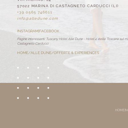
57022 MARINA DI CASTAGNETO CARDUCCI (LI)
+39 0565 746611
info@
alledune.
com
INSTAGRAM
|
FACEBOOK
Pagine interessanti:
Tuscany Hotel Alle Dune
-
Hotel 4 stelle Toscana sul m
Castagneto Carducci
HOME
/
ALLE DUNE
/
OFFERTE & EXPERIENCES
HOME
|
N