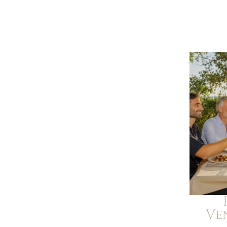
Alle Dune
Camere e suite
Ve
Comfort inclusi
Offerte & Experiences