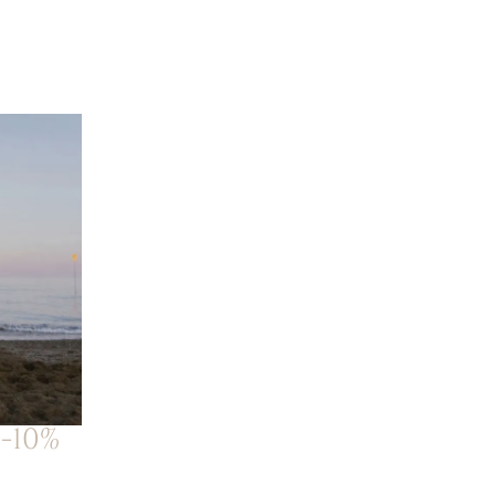
Vivere la
-10%
Toscana
Vini e sapori