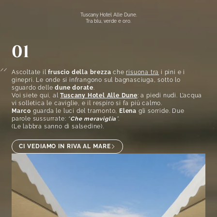
Tuscany Hotel Alle Dune.
Tra blu, verde e oro.
01
Ascoltate il
fruscio della brezza
che
risuona tra
i pini e i
ginepri. Le onde si infrangono sul bagnasciuga, sotto lo
sguardo delle
dune dorate
.
Voi siete qui, al
Tuscany Hotel Alle Dune
: a piedi nudi. L’acqua
vi solletica le caviglie, e il respiro si fa più calmo.
Marco
guarda le luci del tramonto,
Elena
gli sorride. Due
parole sussurrate:
“
Che meraviglia
”.
(Le labbra sanno di salsedine).
CI VEDIAMO IN RIVA AL MARE