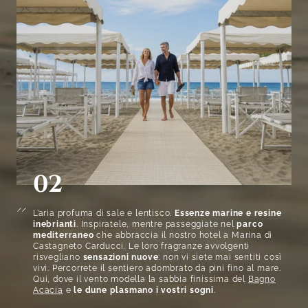
02
L’aria profuma di sale e lentisco.
Essenze marine e resine
inebrianti
. Inspiratele, mentre passeggiate nel
parco
mediterraneo
che abbraccia il nostro hotel a Marina di
Castagneto Carducci. Le loro fragranze avvolgenti
risvegliano
sensazioni nuove
: non vi siete mai sentiti così
vivi. Percorrete il sentiero adombrato da pini fino al mare.
Qui, dove il vento modella la sabbia finissima del
Bagno
Acacia
e
le
dune
plasmano i vostri sogni
.