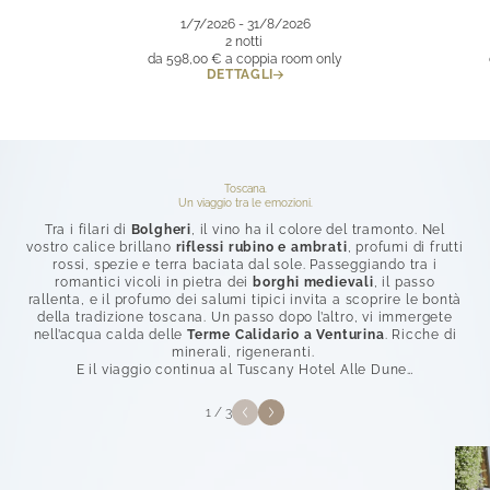
1/7/2026 - 31/8/2026
2 notti
da 598,00 €
a coppia room only
DETTAGLI
Toscana.
Un viaggio tra le emozioni.
Tra i filari di
Bolgheri
, il vino ha il colore del tramonto. Nel
vostro calice brillano
riflessi rubino e ambrati
, profumi di frutti
rossi, spezie e terra baciata dal sole. Passeggiando tra i
romantici vicoli in pietra dei
borghi medievali
, il passo
rallenta, e il profumo dei salumi tipici invita a scoprire le bontà
della tradizione toscana. Un passo dopo l’altro, vi immergete
nell’acqua calda delle
Terme Calidario a Venturina
. Ricche di
minerali, rigeneranti.
E il viaggio continua al Tuscany Hotel Alle Dune…
1
/
3