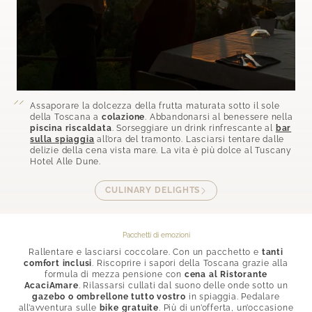
Assaporare la dolcezza della frutta maturata sotto il sole
della Toscana a
colazione
. Abbandonarsi al benessere nella
piscina riscaldata
. Sorseggiare un drink rinfrescante al
bar
sulla spiaggia
all’ora del tramonto. Lasciarsi tentare dalle
delizie della cena vista mare. La vita è più dolce al Tuscany
Hotel Alle Dune.
CULINARY DELIGHTS
Pacchetti di emozioni
Rallentare e lasciarsi coccolare. Con un pacchetto e
tanti
comfort inclusi
. Riscoprire i sapori della Toscana grazie alla
formula di mezza pensione con
cena al Ristorante
AcaciAmare
. Rilassarsi cullati dal suono delle onde sotto un
gazebo o ombrellone tutto vostro
in spiaggia. Pedalare
all’avventura sulle
bike gratuite
. Più di un’offerta, un’occasione