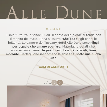
Oasi di felicità
Il sole filtra tra le tende. Fuori, il canto delle cicale si fonde con
il respiro del mare. Elena sussurra “
Che pace
” (gli occhi le
brillano). Le camere del Tuscany Hotel Alle Dune sono
rifugi
per coppie che amano sognare.
Materiali pregiati che
accarezzano i sensi:
legno chiaro, tessuti naturali
,
linee
morbide
. Dettagli che raccontano la
Toscana, sotto una nuova
luce
.
OASI DI COMFORT
1
/
10