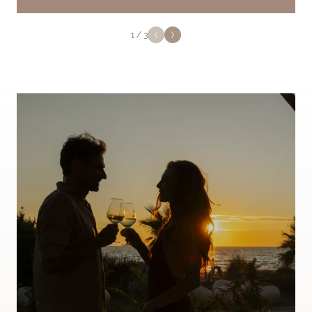
RAFFABIANCA177, TRIPADVISOR
Carducci.
TAGMA2025, TRIPADVISOR
1
/
3