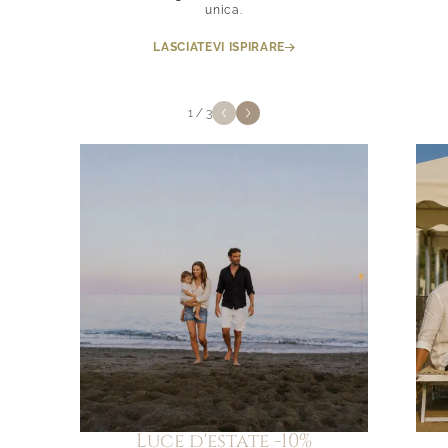
unica.
LASCIATEVI ISPIRARE
1
/
3
Luce d'estate -10%