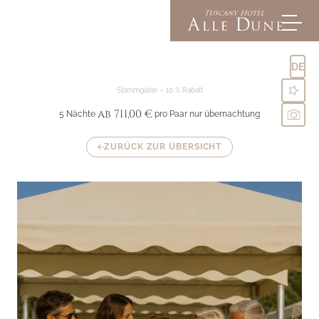
DE
Stammgäste – 10 % Rabatt
ab 711,00 €
5 Nächte
pro Paar nur übernachtung
Alle Dune
ZURÜCK ZUR ÜBERSICHT
Zimmer und Suiten
Inklusivleistungen
Angebote & Experiences
Schnappschüsse
FAQs
Social-Media-Wall
Anfrage
Buchung