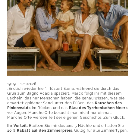
Dolce Vita
Goldener Strand
Pool und Entspannung
Restaurant am Meer
Urlaub in der Toskana
Lounge-Bar
Wein und Genuss
Meer und Thermen
Romantische Dörfer
Sport und Freizeit
19.09. – 12.10.2026
„Endlich wieder hier“, flüstert Elena, während sie durch das
Grün zum Bagno Acacia spaziert. Marco folgt ihr mit diesem
Lächeln, das nur Menschen haben, die genau wissen, was sie
erwartet: goldener Sand unter den Füßen, das
Rauschen des
Pinienwalds
im Rücken und das
Blau des Tyrrhenischen Meers
vor Augen. Manche Orte besucht man nicht nur einmal.
Manche Orte werden Teil der eigenen Geschichte. Zum Glück.
Ihr Vorteil:
Bleiben Sie mindestens 5 Nächte und erhalten Sie
10 % Rabatt auf den Zimmerpreis
. Gültig für alle Zimmertypen.