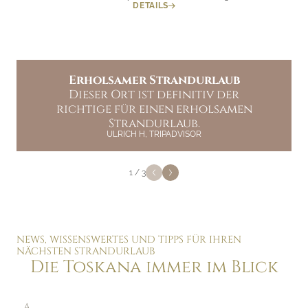
DETAILS
Super Hotel und wunderbare
Erholsamer Strandurlaub
Jährliche Sommerferien
Ein wunderschöner Ort für
Dieser Ort ist definitiv der
Mitarbeitende
einen erholsamen Urlaub in der
richtige für einen erholsamen
Der Aufenthalt war ein
Sonne, in der Nähe alter Steine,
Strandurlaub.
Highlight.
ULRICH H, TRIPADVISOR
MICHAEL, TRIPADVISOR
kultureller Stätten und
bemerkenswerter Landschaften.
SANDRA P, TRIPADVISOR
1
/
3
NEWS, WISSENSWERTES UND TIPPS FÜR IHREN
NÄCHSTEN STRANDURLAUB
Die Toskana immer im Blick
ANREDE