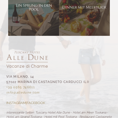
Ein Sprung in den
Dinner mit Meerblick
Pool
VIA MILANO, 14
57022 MARINA DI CASTAGNETO CARDUCCI (LI)
+39 0565 746611
info@
alledune.
com
INSTAGRAM
|
FACEBOOK
Interessante Seiten:
Tuscany Hotel Alle Dune
-
Hotel am Meer Toskana
-
Hotel am Strand Toskana
-
Hotel mit Pool Toskana
-
Restaurant Castagneto