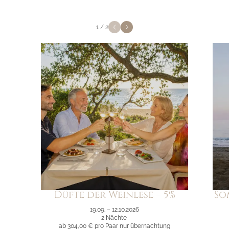
1
/
2
Düfte der Weinlese – 5%
So
19.09. – 12.10.2026
2 Nächte
ab 304,00 €
pro Paar nur übernachtung