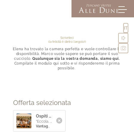
IT
Scriveteci
(la felicità è dietro l’angolo!)
Elena ha trovato la camera perfetta e vuole controllare la
Alle Dune
disponibilità. Marco vuole sapere se può portare il suo
cucciolo.
Qualunque sia la vostra domanda, siamo qui.
Compilate il modulo qui sotto e vi risponderemo il prima
possibile.
Camere e suite
Comfort inclusi
Offerte & Experiences
Istantanee
Arrivo e FAQ
Social media wall
Offerta selezionata
Richiesta
Prenotazione
Ospiti della casa -10%
“Eccola, finalmente” sussurra Elena, mentre attraversa il sentiero nel verde verso il Bagno Acacia. Marco la segue con il sorriso di chi sa già cosa lo aspetta: la
Vantaggio
: prenotate almeno
5 notti
e ricevete uno
sconto