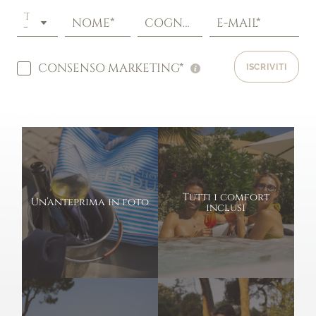
TITOLO
NOME*
COGNOME*
E-MAIL*
CONSENSO MARKETING*
ISCRIVITI
Tutti i comfort
Un’anteprima in foto
inclusi