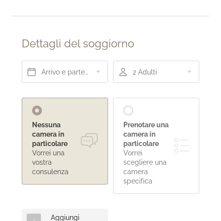
La Dolce Vita
Sabbia dorata
Dettagli del soggiorno
Piscina e relax
Ristorante sul mare
Vivere la Toscana
Lounge bar
Arrivo e partenza*
2 Adulti
Vini e sapori
Mare e terme
Borghi e cultura
Sport e svago
Nessuna
Prenotare una
camera in
camera in
particolare
particolare
Vorrei una
Vorrei
vostra
scegliere una
consulenza
camera
specifica
Aggiungi