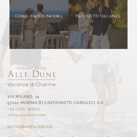
Come raggiungerci
Pacchetti vacanze
VIA MILANO, 14
57022 MARINA DI CASTAGNETO CARDUCCI (LI)
+39 0565 746611
info@
alledune.
com
INSTAGRAM
|
FACEBOOK