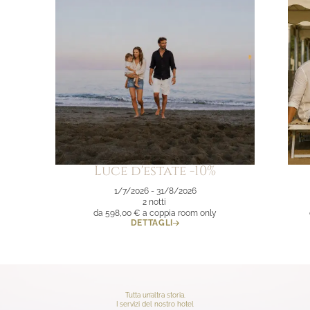
Luce d'estate -10%
1/7/2026 - 31/8/2026
2 notti
da 598,00 €
a coppia room only
DETTAGLI
Tutta un’altra storia.
I servizi del nostro hotel