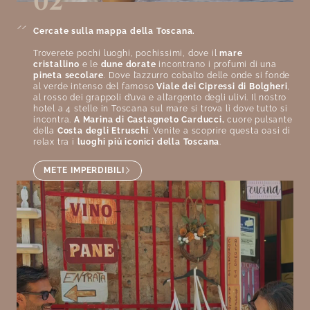
02
Cercate sulla mappa della Toscana.
Troverete pochi luoghi, pochissimi, dove il
mare
cristallino
e le
dune dorate
incontrano i profumi di una
pineta secolare
. Dove l’azzurro cobalto delle onde si fonde
al verde intenso del famoso
Viale dei Cipressi di Bolgheri
,
al rosso dei grappoli d’uva e all’argento degli ulivi. Il nostro
hotel a 4 stelle in Toscana sul mare si trova lì dove tutto si
incontra.
A Marina di Castagneto Carducci,
cuore pulsante
della
Costa degli Etruschi
. Venite a scoprire questa oasi di
relax tra i
luoghi più iconici della Toscana
.
METE IMPERDIBILI