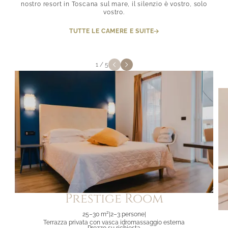
nostro resort in Toscana sul mare, il silenzio è vostro, solo
vostro.
TUTTE LE CAMERE E SUITE
1
/
5
Prestige Room
25–30 m²
|
2–3 persone
|
Terrazza privata con vasca idromassaggio esterna
Prezzo su richiesta