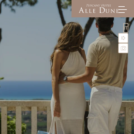
IT
Alle Dune
Camere e suite
Comfort inclusi
Offerte & Experiences
Istantanee
Arrivo e FAQ
Social media wall
Richiesta
Prenotazione