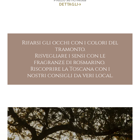
DETTAGLI
Rifarsi gli occhi con i colori del
tramonto.
Risvegliare i sensi con le
fragranze di rosmarino.
Riscoprire la Toscana con i
nostri consigli da veri local.