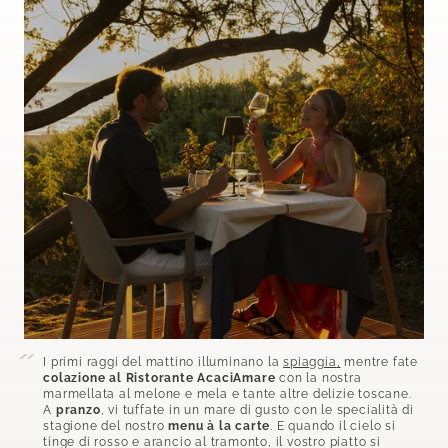
I primi raggi del mattino illuminano la
spiaggia
,
mentre fate
colazione al Ristorante AcaciAmare
con la nostra
marmellata al melone e mela e tante altre delizie toscane.
A
pranzo
, vi tuffate in un mare di gusto con le specialità di
stagione del nostro
menu à la carte
. E quando il cielo si
tinge di rosso e arancio al tramonto, il vostro piatto si