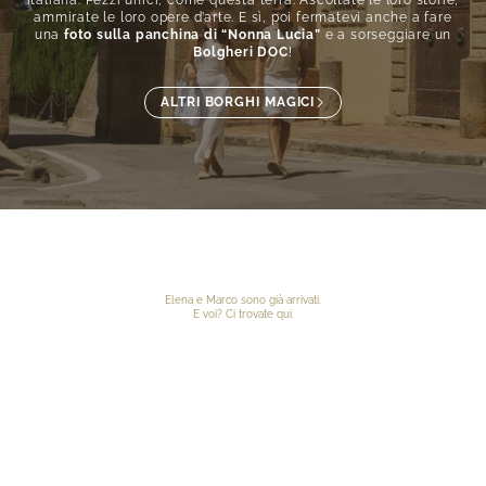
italiana. Pezzi unici, come questa terra. Ascoltate le loro storie,
ammirate le loro opere d’arte. E sì, poi fermatevi anche a fare
una
foto sulla panchina di “Nonna Lucia”
e a sorseggiare un
Bolgheri DOC
!
ALTRI BORGHI MAGICI
Elena e Marco sono già arrivati.
E voi? Ci trovate qui.