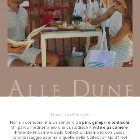
Silenzio, serenità (e sogni).
Non un corridoio, ma un sentiero tra
pini, ginepri e lentischi
.
Un parco mediterraneo che custodisce
5 ville e 41 camere
.
Preferite le camere della Collection Diamond con vasca
idromassaggio esterna o quelle della Collection Gold? Nel