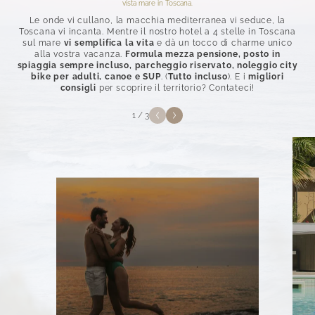
vista mare in Toscana.
Le onde vi cullano, la macchia mediterranea vi seduce, la
Toscana vi incanta. Mentre il nostro hotel a 4 stelle in Toscana
sul mare
vi semplifica la vita
e dà un tocco di charme unico
alla vostra vacanza.
Formula mezza pensione, posto in
spiaggia sempre incluso, parcheggio riservato, noleggio city
bike per adulti, canoe e SUP
. (
Tutto incluso
). E i
migliori
consigli
per scoprire il territorio? Contateci!
1
/
3