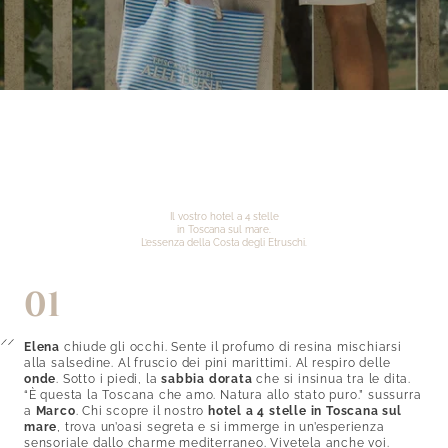
La Dolce Vita
Sabbia dorata
Piscina e relax
Ristorante sul mare
Vivere la Toscana
Lounge bar
Vini e sapori
Mare e terme
Borghi e cultura
Il vostro hotel a 4 stelle
in Toscana sul mare.
Sport e svago
L’essenza della Costa degli Etruschi.
01
Elena
chiude gli occhi. Sente il profumo di resina mischiarsi
alla salsedine. Al fruscio dei pini marittimi. Al respiro delle
onde
. Sotto i piedi, la
sabbia dorata
che si insinua tra le dita.
“È questa la Toscana che amo. Natura allo stato puro.” sussurra
a
Marco
. Chi scopre il nostro
hotel a 4 stelle in Toscana sul
mare
, trova un’oasi segreta e si immerge in un’esperienza
sensoriale dallo charme mediterraneo. Vivetela anche voi.