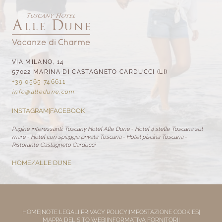
VIA MILANO, 14
57022 MARINA DI CASTAGNETO CARDUCCI (LI)
+39 0565 746611
info@
alledune.
com
INSTAGRAM
|
FACEBOOK
Pagine interessanti:
Tuscany Hotel Alle Dune
-
Hotel 4 stelle Toscana sul
mare
-
Hotel con spiaggia privata Toscana
-
Hotel piscina Toscana
-
Ristorante Castagneto Carducci
HOME
/
ALLE DUNE
HOME
|
NOTE LEGALI
|
PRIVACY POLICY
|
IMPOSTAZIONE COOKIES
|
MAPPA DEL SITO WEB
|
INFORMATIVA FORNITORI
|