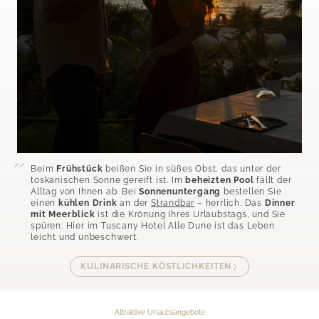
Beim
Frühstück
beißen Sie in süßes Obst, das unter der
toskanischen Sonne gereift ist. Im
beheizten Pool
fällt der
Alltag von Ihnen ab. Bei
Sonnenuntergang
bestellen Sie
einen
kühlen Drink
an der
Strandbar
– herrlich. Das
Dinner
mit Meerblick
ist die Krönung Ihres Urlaubstags, und Sie
spüren: Hier im Tuscany Hotel Alle Dune ist das Leben
leicht und unbeschwert.
KULINARISCHE KÖSTLICHKEITEN
Attraktive Urlaubsangebote