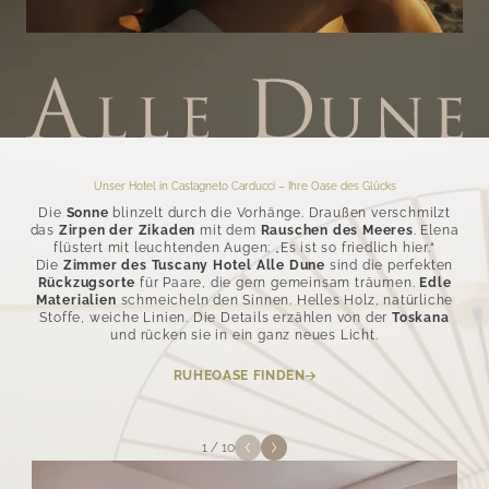
Unser Hotel in Castagneto Carducci – Ihre Oase des Glücks
Die
Sonne
blinzelt durch die Vorhänge. Draußen verschmilzt
das
Zirpen der Zikaden
mit dem
Rauschen des Meeres
. Elena
flüstert mit leuchtenden Augen: „Es ist so friedlich hier.“
Die
Zimmer des Tuscany Hotel Alle Dune
sind die perfekten
Rückzugsorte
für Paare, die gern gemeinsam träumen.
Edle
Materialien
schmeicheln den Sinnen. Helles Holz, natürliche
Stoffe, weiche Linien. Die Details erzählen von der
Toskana
und rücken sie in ein ganz neues Licht.
RUHEOASE FINDEN
1
/
10