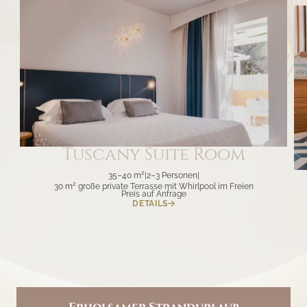
Tuscany Suite Room
35–40 m²
|
2–3 Personen
|
30 m² große private Terrasse mit Whirlpool im Freien
Preis auf Anfrage
DETAILS