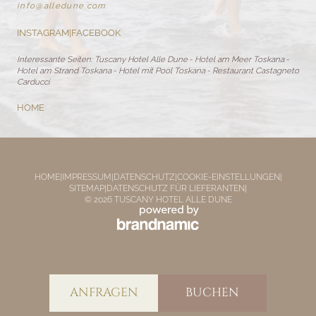
info@
alledune.
com
INSTAGRAM
|
FACEBOOK
Interessante Seiten:
Tuscany Hotel Alle Dune
-
Hotel am Meer Toskana
-
Hotel am Strand Toskana
-
Hotel mit Pool Toskana
-
Restaurant Castagneto
Carducci
HOME
HOME
|
IMPRESSUM
|
DATENSCHUTZ
|
COOKIE-EINSTELLUNGEN
|
SITEMAP
|
DATENSCHUTZ FÜR LIEFERANTEN
|
© 2026 TUSCANY HOTEL ALLE DUNE
ANFRAGEN
BUCHEN