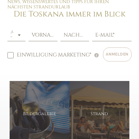
NEWS, WISSENSWERTES UND TIPPS FÜR IHREN
NÄCHSTEN STRANDURLAUB
Die Toskana immer im Blick
ANREDE
VORNAME*
NACHNAME*
E-MAIL*
EINWILLIGUNG MARKETING*
ANMELDEN
Bildergalerie
Strand