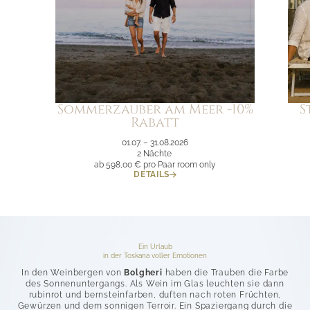
Sommerzauber am Meer -10%
S
Rabatt
01.07. – 31.08.2026
2 Nächte
ab 598,00 €
pro Paar room only
DETAILS
Ein Urlaub
in der Toskana voller Emotionen
In den Weinbergen von
Bolgheri
haben die Trauben die Farbe
des Sonnenuntergangs. Als Wein im Glas leuchten sie dann
rubinrot und bernsteinfarben, duften nach roten Früchten,
Gewürzen und dem sonnigen Terroir. Ein Spaziergang durch die