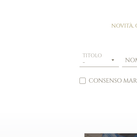
Camere e suite
Comfort inclusi
Offerte & Experiences
Istantanee
NOVITÀ, 
Arrivo e FAQ
Social media wall
Richiesta
Prenotazione
TITOLO
NO
CONSENSO MAR