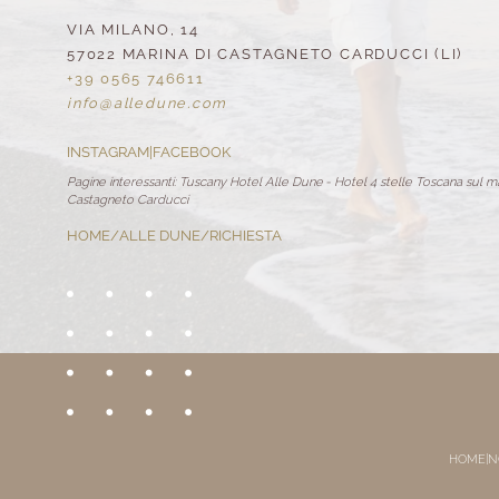
VIA MILANO, 14
57022 MARINA DI CASTAGNETO CARDUCCI (LI)
+39 0565 746611
info@
alledune.
com
INSTAGRAM
|
FACEBOOK
Pagine interessanti:
Tuscany Hotel Alle Dune
-
Hotel 4 stelle Toscana sul m
Castagneto Carducci
HOME
/
ALLE DUNE
/
RICHIESTA
HOME
|
N