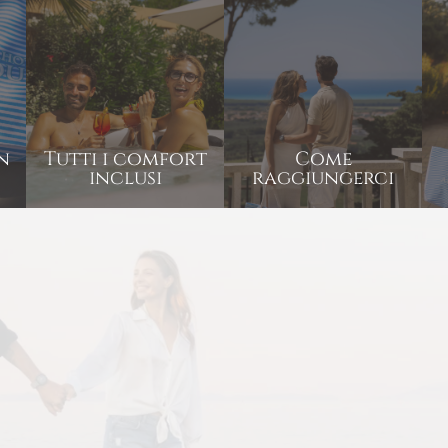
n
Tutti i comfort
Come
inclusi
raggiungerci