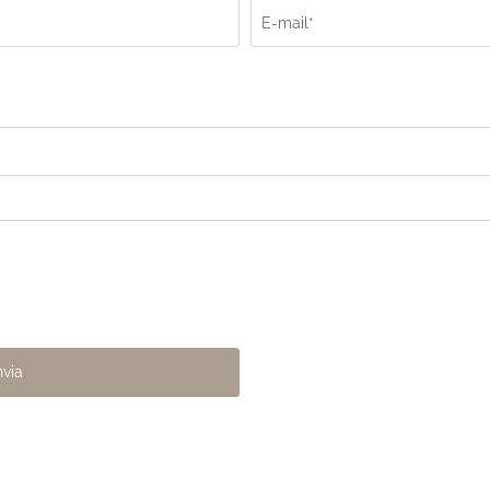
E-mail*
nvia
La Dolce Vita