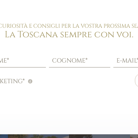
Sabbia dorata
Piscina e relax
Ristorante sul mare
Lounge bar
CURIOSITÀ E CONSIGLI PER LA VOSTRA PROSSIMA SE
La Toscana sempre con voi.
ME*
COGNOME*
E-MAIL
KETING*